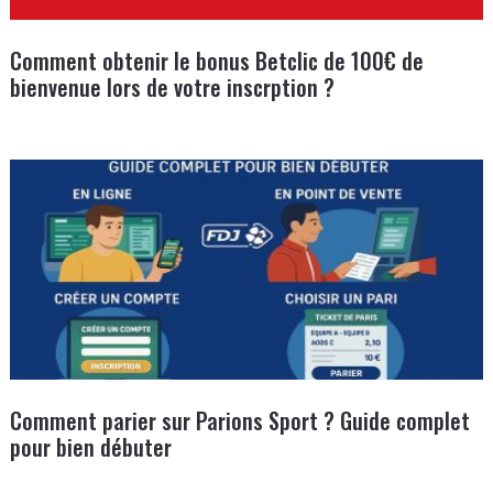
Comment obtenir le bonus Betclic de 100€ de
bienvenue lors de votre inscrption ?
Comment parier sur Parions Sport ? Guide complet
pour bien débuter