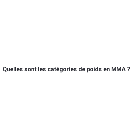
Quelles sont les catégories de poids en MMA ?