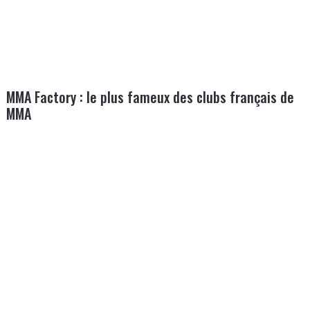
MMA Factory : le plus fameux des clubs français de
MMA