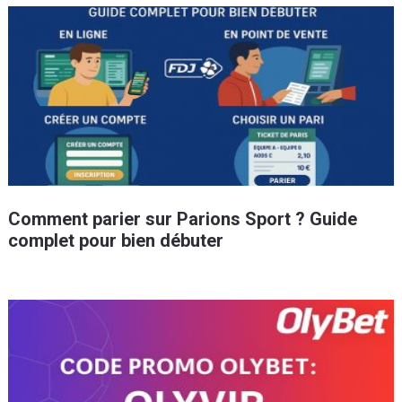
Comment parier sur Parions Sport ? Guide
complet pour bien débuter