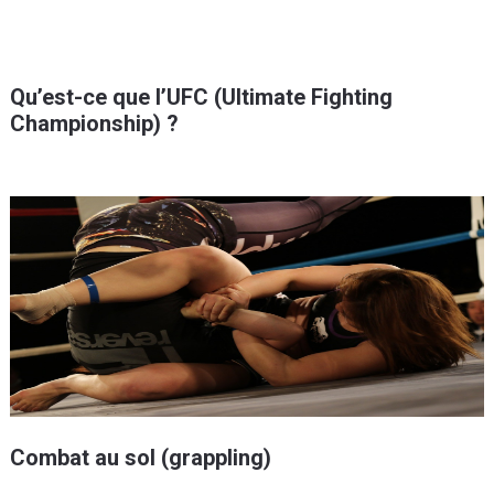
Qu’est-ce que l’UFC (Ultimate Fighting
Championship) ?
Combat au sol (grappling)