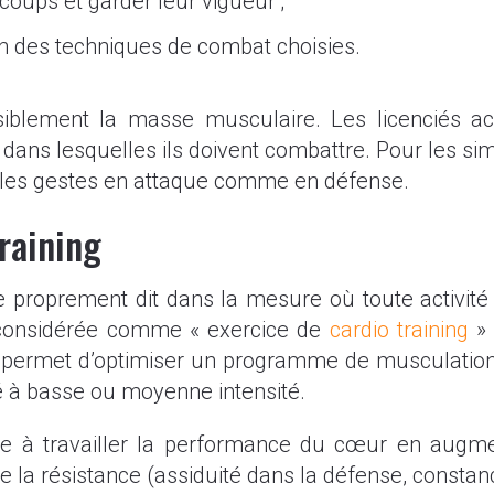
 coups et garder leur vigueur ;
n des techniques de combat choisies.
siblement la masse musculaire. Les licenciés ac
dans lesquelles ils doivent combattre. Pour les simp
ur les gestes en attaque comme en défense.
raining
 proprement dit dans la mesure où toute activité
 considérée comme « exercice de
cardio training
» 
ice permet d’optimiser un programme de musculatio
ué à basse ou moyenne intensité.
e à travailler la performance du cœur en augment
 la résistance (assiduité dans la défense, constance