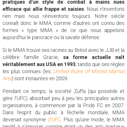
pratiques d’un style de combat à mains nues
efficace qui allie frappe et saisies
. Nous n’inventons
rien mais nous réinventons toujours. Notre siècle
connaît donc le MMA, comme d’autres ont connu des
formes « type MMA » de ce que nous appelons
aujourd’hui le pancrace ou la savate défense.
Si le MMA trouve ses racines au Brésil avec le JJB et la
célèbre famille Gracie,
sa forme actuelle naît
véritablement aux USA en 1993
, tandis que ses règles
les plus connues (les
Unified Rules of Mixted Martial
Arts
) sont instaurées en 2009.
Pendant ce temps, la société Zuffa (qui possède et
gère l’UFC) absorbait peu à peu les principales autres
organisations, à commencer par la Pride FC en 2007.
Dans l’esprit du public à l’échelle mondiale, MMA
devenait synonyme
d’UFC
. Plus qu’une mode, le MMA
tendit à s’imposer comme étant un des arts martiaux