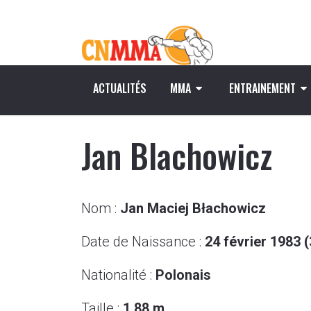
ACTUALITÉS
MMA
ENTRAINEMENT
Jan Blachowicz
Nom :
Jan Maciej Błachowicz
Date de Naissance :
24
février 19
83
(
Nationalité :
Polonais
Taille :
1.
88
m