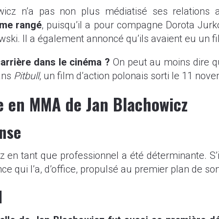
owicz n’a pas non plus médiatisé ses relation
mme rangé
, puisqu’il a pour compagne Dorota Jurk
ski. Il a également annoncé qu’ils avaient eu un f
carrière dans le cinéma ?
On peut au moins dire qu’
dans
Pitbull
, un film d’action polonais sorti le 11 nov
le en MMA d
e Jan Blachowicz
nse
en tant que professionnel a été déterminante. S’il 
e qui l’a, d’office, propulsé au premier plan de son
l