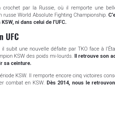
n crochet par la Russie, où il remporte une bel
on russe World Absolute Fighting Championship.
C’
a KSW, ni dans celui de l’UFC.
en UFC
il subit une nouvelle défaite par TKO face à l’É
hampion KSW des poids mi-lourds.
Il retrouve son 
ir sa ceinture.
période KSW. Il remporte encore cinq victoires con
nier combat en KSW.
Dès 2014, nous le retrouvon