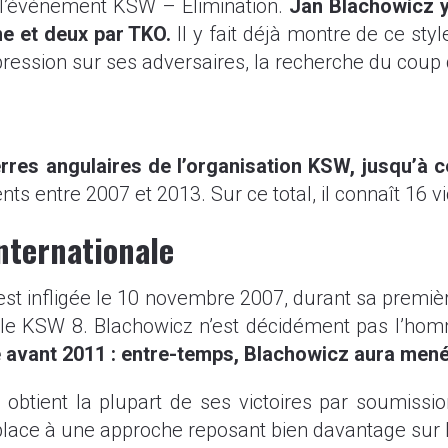
 l’événement KSW – Elimination.
Jan Blachowicz y
me et deux par TKO.
Il y fait déjà montre de ce sty
pression sur ses adversaires, la recherche du coup d
res angulaires de l’organisation KSW, jusqu’à ce 
s entre 2007 et 2013. Sur ce total, il connaît 16 vic
nternationale
est infligée le 10 novembre 2007, durant sa premiè
e le KSW 8. Blachowicz n’est décidément pas l’ho
re avant 2011 : entre-temps, Blachowicz aura men
l obtient la plupart de ses victoires par soumissio
lace à une approche reposant bien davantage sur 