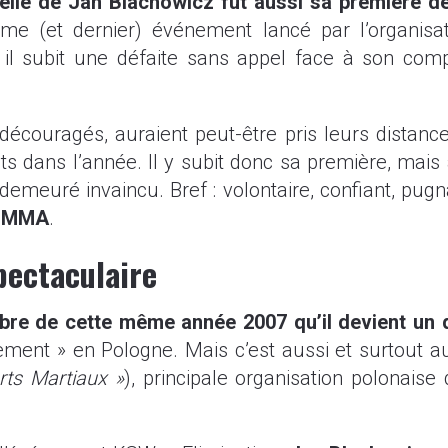
elle de Jan Blachowicz fut aussi sa première d
e (et dernier) événement lancé par l’organisati
 il subit une défaite sans appel face à son compa
 découragés, auraient peut-être pris leurs distan
ts dans l’année. Il y subit donc sa première, mai
 demeuré invaincu. Bref : volontaire, confiant, pug
du MMA
.
ectaculaire
mbre de cette même année 2007 qu’il devient un d
ement » en Pologne. Mais c’est aussi et surtout a
rts Martiaux »
), principale organisation polonais